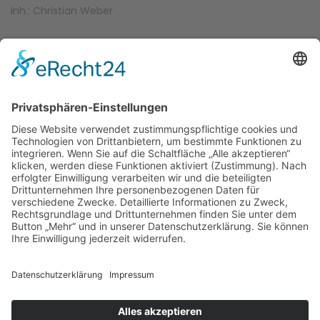
Inh.: Christian Weber
Schnellweider Str. 13-15
51067 Köln-Holweide
+49 (0) 178 - 970 2033
info@weblib.de