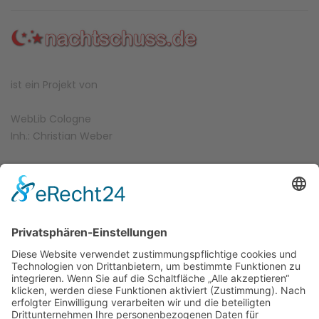
ist ein Projekt von
WebLib Cologne
Inh.: Christian Weber
Schnellweider Str. 13-15
51067 Köln-Holweide
+49 (0) 178 - 970 2033
info@weblib.de