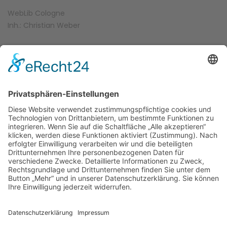
WebLib Cologne
Inh.: Christian Weber
Schnellweider Str. 13-15
51067 Köln-Holweide
+49 (0) 178 - 970 2033
info@weblib.de